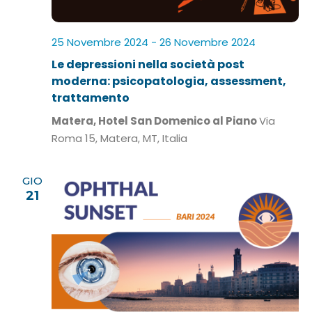
l
a
d
25 Novembre 2024
-
26 Novembre 2024
a
Le depressioni nella società post
t
moderna: psicopatologia, assessment,
a
trattamento
.
Matera, Hotel San Domenico al Piano
Via
Roma 15, Matera, MT, Italia
GIO
21