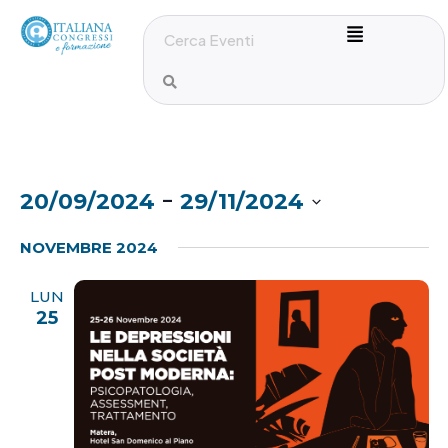
 - 
20/09/2024
29/11/2024
S
NOVEMBRE 2024
e
l
LUN
e
25
z
i
o
n
a