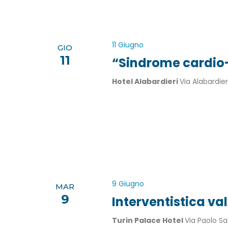
11 Giugno
GIO
11
“Sindrome cardio
Hotel Alabardieri
Via Alabardieri
9 Giugno
MAR
9
Interventistica va
Turin Palace Hotel
Via Paolo Sac