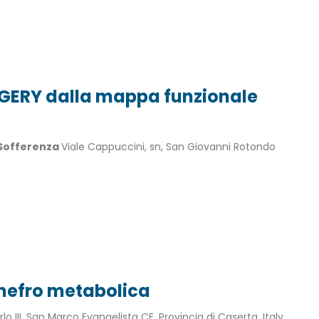
ERY dalla mappa funzionale
 Sofferenza
Viale Cappuccini, sn, San Giovanni Rotondo
nefro metabolica
rlo III, San Marco Evangelista CE, Provincia di Caserta, Italy