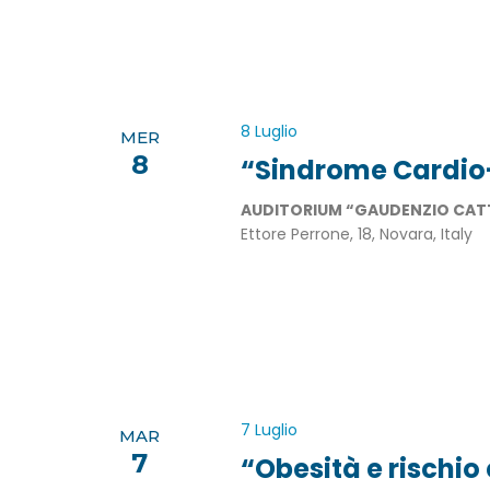
a
d
a
t
a
8 Luglio
.
MER
8
“Sindrome Cardio
AUDITORIUM “GAUDENZIO CAT
Ettore Perrone, 18, Novara, Italy
7 Luglio
MAR
7
“Obesità e rischi