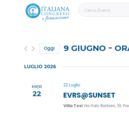
 - 
9 GIUGNO
OR
Oggi
S
e
LUGLIO 2026
l
e
22 Luglio
z
MER
22
i
EVRS@SUNSET
o
Villa Tosi
Via Italo Barbieri, 19, 
n
a
l