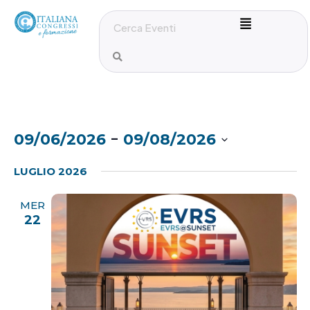
 - 
09/06/2026
09/08/2026
S
LUGLIO 2026
e
l
MER
e
22
z
i
o
n
a