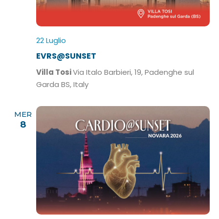
l
a
d
22 Luglio
a
t
EVRS@SUNSET
a
Villa Tosi
Via Italo Barbieri, 19, Padenghe sul
.
Garda BS, Italy
MER
8