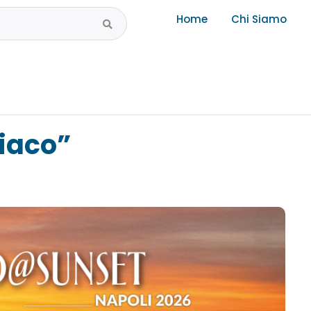
Home
Chi Siamo
iaco”