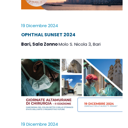
l
a
d
a
19 Dicembre 2024
t
OPHTHAL SUNSET 2024
a
Bari, Sala Zonno
Molo S. Nicola 3, Bari
.
19 Dicembre 2024