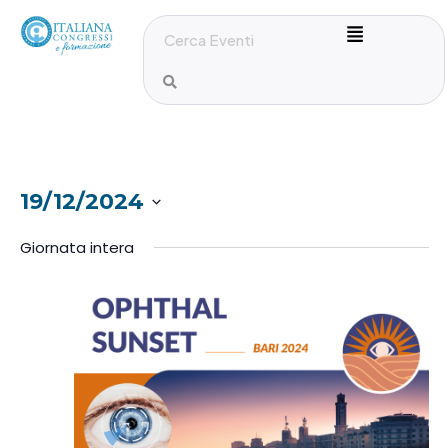
19/12/2024
S
Giornata intera
e
l
e
z
i
o
n
a