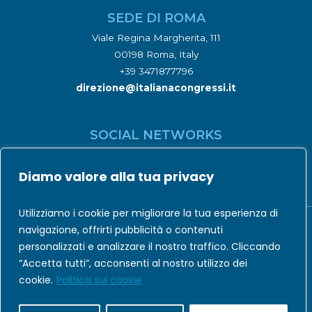
SEDE DI ROMA
Viale Regina Margherita, 111
00198 Roma, Italy
+39 3471877796
direzione@italianacongressi.it
SOCIAL NETWORKS
Diamo valore alla tua privacy
Utilizziamo i cookie per migliorare la tua esperienza di
navigazione, offrirti pubblicità o contenuti
personalizzati e analizzare il nostro traffico. Cliccando
Codice Etico
|
Privacy Policy
|
Cookie Policy
“Accetta tutti”, acconsenti al nostro utilizzo dei
cookie.
Politica sui cookie
© Italiana Congressi e Formazione - Powered by
ARSNOVASTUDIO.IT