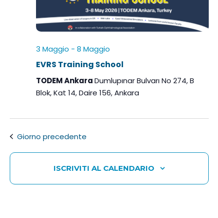
o
n
a
l
3 Maggio
-
8 Maggio
a
EVRS Training School
d
a
TODEM Ankara
Dumlupınar Bulvarı No 274, B
t
Blok, Kat 14, Daire 156, Ankara
a
.
Giorno precedente
ISCRIVITI AL CALENDARIO