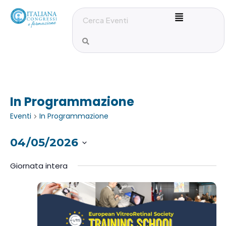
In Programmazione
Eventi
In Programmazione
04/05/2026
S
Giornata intera
e
l
e
z
i