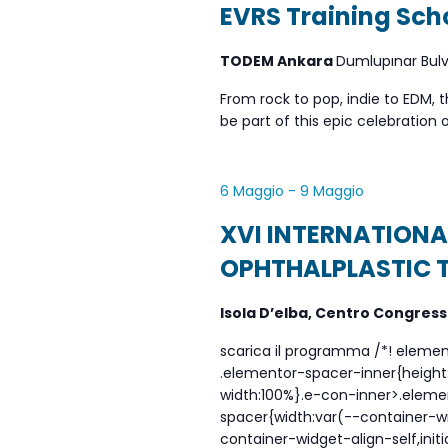
i
EVRS Training Sch
o
n
TODEM Ankara
Dumlupınar Bulva
a
From rock to pop, indie to EDM, 
l
be part of this epic celebration
a
d
a
6 Maggio
-
9 Maggio
t
a
XVI INTERNATION
.
OPHTHALPLASTIC 
Isola D’elba, Centro Congress
scarica il programma /*! elemen
.elementor-spacer-inner{height
width:100%}.e-con-inner>.elem
spacer{width:var(--container-wi
container-widget-align-self,init