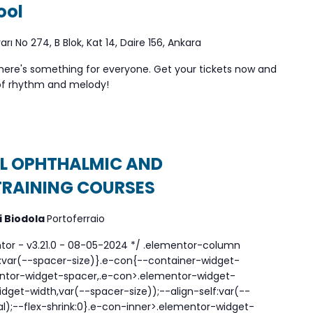
ool
rı No 274, B Blok, Kat 14, Daire 156, Ankara
there's something for everyone. Get your tickets now and
 of rhythm and melody!
AL OPHTHALMIC AND
TRAINING COURSES
i Biodola
Portoferraio
tor - v3.21.0 - 08-05-2024 */ .elementor-column
:var(--spacer-size)}.e-con{--container-widget-
entor-widget-spacer,.e-con>.elementor-widget-
dget-width,var(--spacer-size));--align-self:var(--
ial);--flex-shrink:0}.e-con-inner>.elementor-widget-