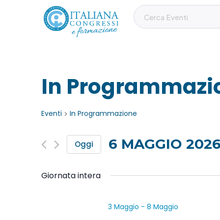
In Programmazi
Eventi
In Programmazione
6 MAGGIO 202
Oggi
S
e
Giornata intera
l
e
3 Maggio
-
8 Maggio
z