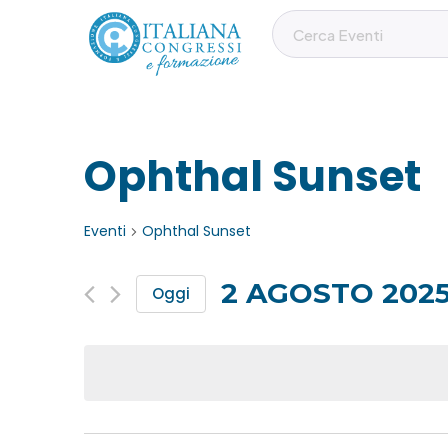
Ophthal Sunset
Eventi
Ophthal Sunset
2 AGOSTO 202
Oggi
S
e
l
e
z