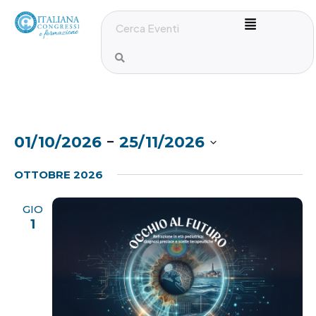
 - 
01/10/2026
25/11/2026
S
OTTOBRE 2026
e
l
GIO
e
1
z
i
o
n
a