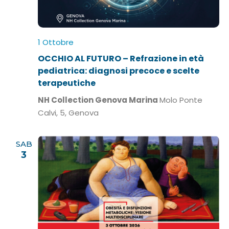
l
a
d
1 Ottobre
a
t
OCCHIO AL FUTURO – Refrazione in età
a
pediatrica: diagnosi precoce e scelte
.
terapeutiche
NH Collection Genova Marina
Molo Ponte
Calvi, 5, Genova
SAB
3