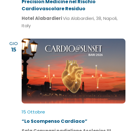
Precision Medicine nel Rischio
Cardiovascolare Residuo
Hotel Alabardieri
Via Alabardieri, 38, Napoli,
Italy
GIO
15
15 Ottobre
“Lo Scompenso Cardiaco”
Sala Convegni padiglione Asclepios III