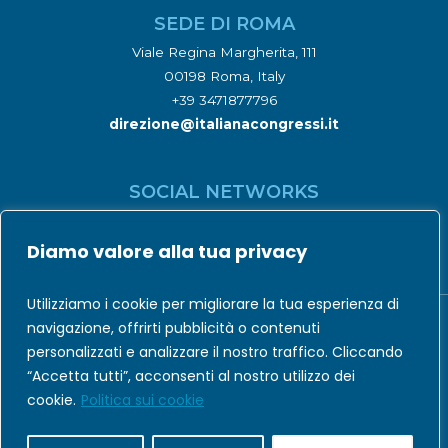
SEDE DI ROMA
Viale Regina Margherita, 111
00198 Roma, Italy
+39 3471877796
direzione@italianacongressi.it
SOCIAL NETWORKS
Diamo valore alla tua privacy
Utilizziamo i cookie per migliorare la tua esperienza di
navigazione, offrirti pubblicità o contenuti
personalizzati e analizzare il nostro traffico. Cliccando
Codice Etico
|
Privacy Policy
|
Cookie Policy
“Accetta tutti”, acconsenti al nostro utilizzo dei
cookie.
Politica sui cookie
© Italiana Congressi e Formazione - Powered by
ARSNOVASTUDIO.IT